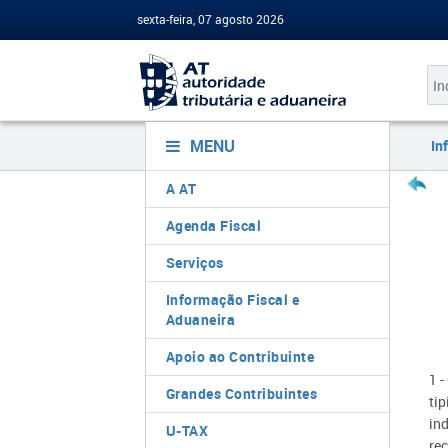
sexta-feira, 07 agosto 2026
MENU
In
A AT
Agenda Fiscal
Serviços
Informação Fiscal e
Aduaneira
Apoio ao Contribuinte
1 -
Grandes Contribuintes
ti
in
U-TAX
rec