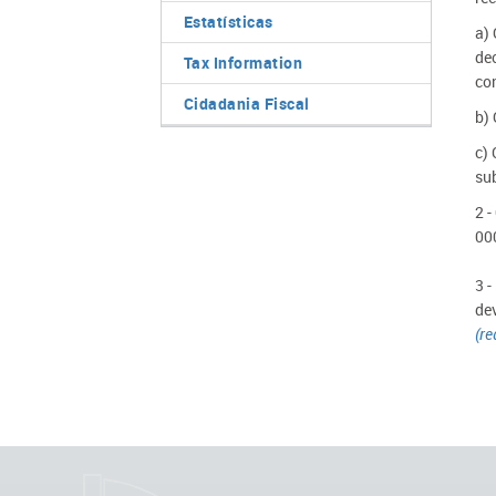
Estatísticas
a)
de
Tax Information
con
Cidadania Fiscal
b)
c)
su
2 -
00
3 -
de
(re