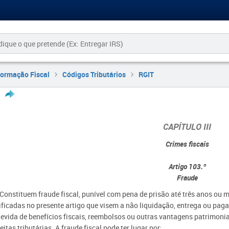
formação Fiscal
Códigos Tributários
RGIT
CAPÍTULO III
Crimes fiscais
Artigo 103.º
Fraude
 Constituem fraude fiscal, punível com pena de prisão até três anos ou m
pificadas no presente artigo que visem a não liquidação, entrega ou pag
devida de benefícios fiscais, reembolsos ou outras vantagens patrimoni
eitas tributárias. A fraude fiscal pode ter lugar por: