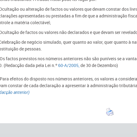
 Ocultação ou alteração de factos ou valores que devam constar dos livr
clarações apresentadas ou prestadas a fim de que a administração fiscal
trole a matéria colectável;
 Ocultação de factos ou valores não declarados e que devam ser revelado
 Celebração de negócio simulado, quer quanto ao valor, quer quanto à na
bstituição de pessoas.
 Os factos previstos nos números anteriores não são puníveis se a vantag
0.
(Redacção dada pela Lei n.º
60-A/2005,
de 30 de Dezembro)
 Para efeitos do disposto nos números anteriores, os valores a considera
vam constar de cada declaração a apresentar à administração tributária
dacção anterior)