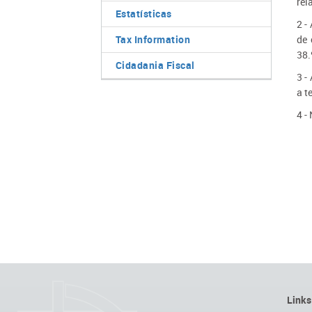
rel
Estatísticas
2 -
Tax Information
de 
38.
Cidadania Fiscal
3 -
a t
4 -
Links