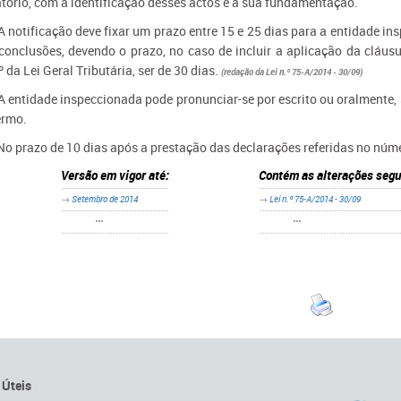
atório, com a identificação desses actos e a sua fundamentação.
 A notificação deve fixar um prazo entre 15 e 25 dias para a entidade in
conclusões, devendo o prazo, no caso de incluir a aplicação da cláusu
º da Lei Geral Tributária, ser de 30 dias.
(redação da Lei n.º 75-A/2014 - 30/09)
 A entidade inspeccionada pode pronunciar-se por escrito ou oralmente
ermo.
 No prazo de 10 dias após a prestação das declarações referidas no númer
Versão em vigor até:
Contém as alterações segu
→
Setembro de 2014
→
Lei n.º 75-A/2014 - 30/09
•••
•••
 Úteis