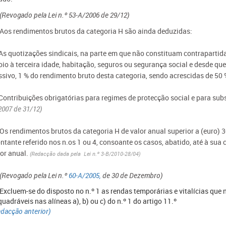
(Revogado pela Lei n.º 53-A/2006 de 29/12)
- Aos rendimentos brutos da categoria H são ainda deduzidas:
 As quotizações sindicais, na parte em que não constituam contrapartida
oio à terceira idade, habitação, seguros ou segurança social e desde qu
ssivo, 1 % do rendimento bruto desta categoria, sendo acrescidas de 50 
 Contribuições obrigatórias para regimes de protecção social e para sub
2007 de 31/12)
 Os rendimentos brutos da categoria H de valor anual superior a (euro) 
ntante referido nos n.os 1 ou 4, consoante os casos, abatido, até à sua 
lor anual.
(Redacção dada pela Lei n.º 3-B/2010-28/04)
(Revogado pela Lei n.º
60-A/2005,
de 30 de Dezembro)
- Excluem-se do disposto no n.º 1 as rendas temporárias e vitalícias q
uadráveis nas alíneas a), b) ou c) do n.º 1 do artigo 11.º
dacção anterior)