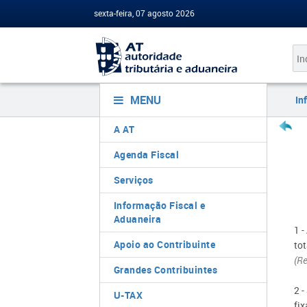
sexta-feira, 07 agosto 2026
MENU
In
A AT
Agenda Fiscal
Serviços
Informação Fiscal e
Aduaneira
1 -
Apoio ao Contribuinte
tot
(Re
Grandes Contribuintes
2 -
U-TAX
fix