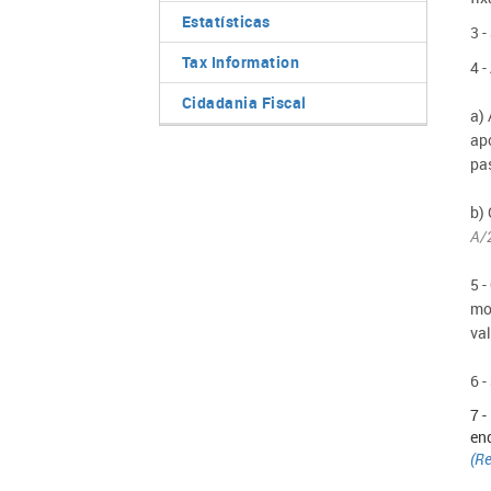
Estatísticas
3 -
Tax Information
4 
Cidadania Fiscal
a)
ap
pa
b)
A/
5 -
mo
va
6 -
7 
enq
(Re