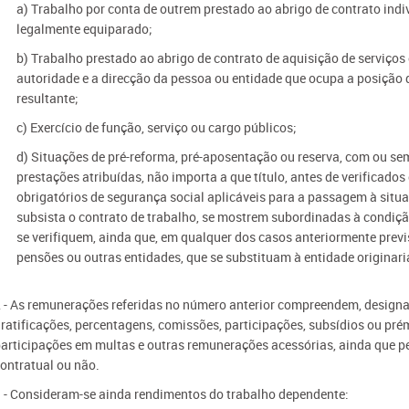
a) Trabalho por conta de outrem prestado ao abrigo de contrato indiv
legalmente equiparado;
b) Trabalho prestado ao abrigo de contrato de aquisição de serviços 
autoridade e a direcção da pessoa ou entidade que ocupa a posição de
resultante;
c) Exercício de função, serviço ou cargo públicos;
d) Situações de pré-reforma, pré-aposentação ou reserva, com ou s
prestações atribuídas, não importa a que título, antes de verificados
obrigatórios de segurança social aplicáveis para a passagem à sit
subsista o contrato de trabalho, se mostrem subordinadas à condição
se verifiquem, ainda que, em qualquer dos casos anteriormente previ
pensões ou outras entidades, que se substituam à entidade originar
 - As remunerações referidas no número anterior compreendem, designa
ratificações, percentagens, comissões, participações, subsídios ou pr
articipações em multas e outras remunerações acessórias, ainda que per
ontratual ou não.
 - Consideram-se ainda rendimentos do trabalho dependente: