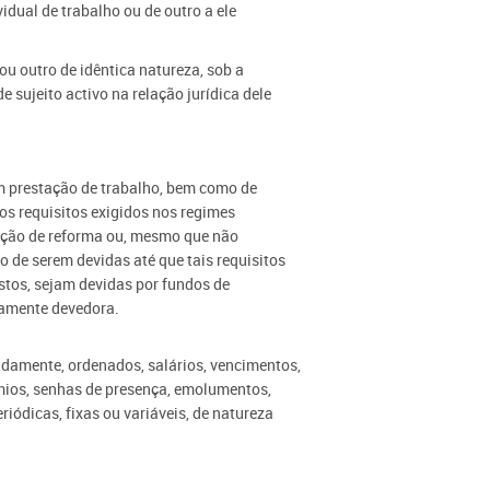
idual de trabalho ou de outro a ele
ou outro de idêntica natureza, sob a
 sujeito activo na relação jurídica dele
em prestação de trabalho, bem como de
 os requisitos exigidos nos regimes
uação de reforma ou, mesmo que não
 de serem devidas até que tais requisitos
stos, sejam devidas por fundos de
iamente devedora.
damente, ordenados, salários, vencimentos,
émios, senhas de presença, emolumentos,
iódicas, fixas ou variáveis, de natureza