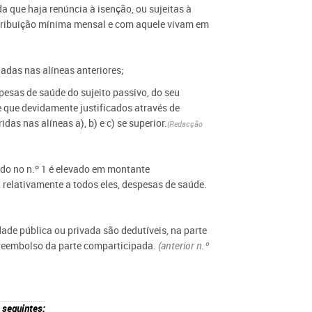
da que haja renúncia à isenção, ou sujeitas à
etribuição mínima mensal e com aquele vivam em
adas nas alíneas anteriores;
pesas de saúde do sujeito passivo, do seu
e que devidamente justificados através de
das nas alíneas a), b) e c) se superior.
(Redacção
ido no n.º 1 é elevado em montante
 relativamente a todos eles, despesas de saúde.
ade pública ou privada são dedutíveis, na parte
o reembolso da parte comparticipada.
(anterior n.º
 seguintes: