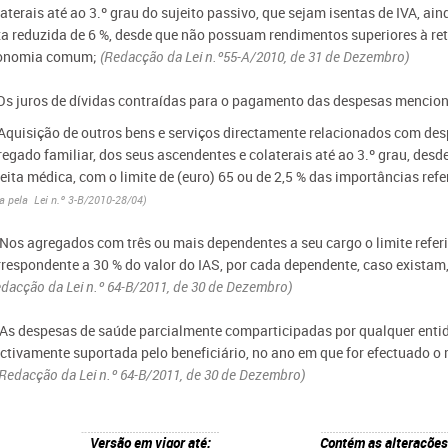
aterais até ao 3.º grau do sujeito passivo, que sejam isentas de IVA, ain
xa reduzida de 6 %, desde que não possuam rendimentos superiores à r
onomia comum;
(Redacção da Lei n.º55-A/2010, de 31 de Dezembro)
 Os juros de dívidas contraídas para o pagamento das despesas mencion
 Aquisição de outros bens e serviços directamente relacionados com des
regado familiar, dos seus ascendentes e colaterais até ao 3.º grau, desd
eita médica, com o limite de (euro) 65 ou de 2,5 % das importâncias referi
a pela Lei n.º 3-B/2010-28/04)
- Nos agregados com três ou mais dependentes a seu cargo o limite refer
rrespondente a 30 % do valor do IAS, por cada dependente, caso existam,
dacção da Lei n.º 64-B/2011, de 30 de Dezembro)
- As despesas de saúde parcialmente comparticipadas por qualquer entid
ectivamente suportada pelo beneficiário, no ano em que for efectuado 
 Redacção da Lei n.º 64-B/2011, de 30 de Dezembro)
Versão em vigor até:
Contém as alterações