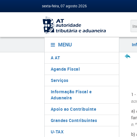
sexta-feira, 07 agosto 2026
MENU
In
A AT
Agenda Fiscal
Serviços
Informação Fiscal e
1 -
Aduaneira
B/2
Apoio ao Contribuinte
a)
fam
Grandes Contribuintes
n.
U-TAX
b)