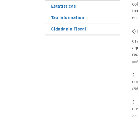
col
Estatísticas
ta
Tax Information
ec
Cidadania Fiscal
c)
d)
ag
rec
dad
2 
co
(Re
3 
ef
2 -