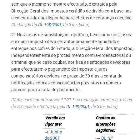
sem que o mesmo se mostre efectuado, é extraída pela
Direcção-Geral dos Impostos certidão de dívida com base nos
elementos de que disponha para efeitos de cobrança coerciva.
(Redacção do
DL 198/2001
, de 3 de Julho)
2 - Nos casos de substituição tributária, bem como nos casos
em que o imposto deva ser autonomamente liquidado e
entregue nos cofres do Estado, a Direcção-Geral dos Impostos,
independentemente do procedimento contra-ordenacional ou
criminal que no caso couber, notifica as entidades devedoras
para efectuarem o pagamento do imposto e juros
compensatórios devidos, no prazo de 30 dias a contar da
notificação, com as consequências previstas no número
anterior para a falta de pagamento.
(Nota: corresponde ao
art.º 101.º
na redacção anterior à revisão
do articulado efectuada pelo
DL 198/2001
, de 3 de Julho)
Versão em
Contém as
vigor até:
alterações
seguintes:
→
Junho
de 2001
→
DL n.º