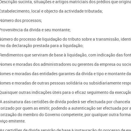
Descrição sucinta, situações e artigos matriciais dos prédios que origi
Estabelecimento, local e objecto da actividade tributada;
 Número dos processos;
 Proveniência da dívida e seu montante;
 Número do processo de liquidação do tributo sobre a transmissão, ident
rmo da declaração prestada para a liquidação;
 Rendimentos que serviram de base à liquidação, com indicação das fonte
 Nomes e moradas dos administradores ou gerentes da empresa ou soci
 Nomes e moradas das entidades garantes da dívida e tipo e montante da
 Nomes e moradas de outras pessoas solidária ou subsidiariamente resp
 Quaisquer outras indicações úteis para o eficaz seguimento da execuçã
- A assinatura das certidões de dívida poderá ser efectuada por chance
torizado por quem as emitir, podendo a autenticação ser efectuada por 
torização do membro do Governo competente, por qualquer outra forma i
rviço emitente.
- As certidões de dívida servirão de base à instauração do processo de e