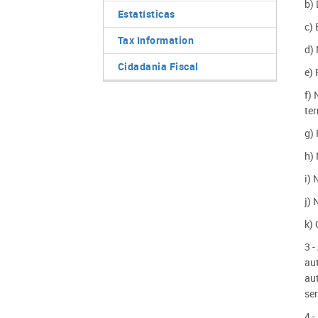
b) 
Estatísticas
c) 
Tax Information
d)
Cidadania Fiscal
e)
f)
te
g)
h)
i)
j)
k)
3 
au
au
se
4 