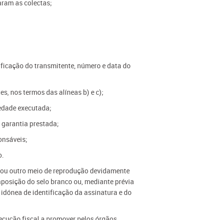
naram as colectas;
ificação do transmitente, número e data do
s, nos termos das alíneas b) e c);
edade executada;
 garantia prestada;
onsáveis;
o.
la ou outro meio de reprodução devidamente
aposição do selo branco ou, mediante prévia
dónea de identificação da assinatura e do
xecução fiscal a promover pelos órgãos