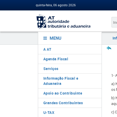
quinta-feira, 06 agosto 2026
MENU
In
A AT
Agenda Fiscal
Serviços
1- 
Informação Fiscal e
Aduaneira
a) 
os 
Apoio ao Contribuinte
b) 
Grandes Contribuintes
aqu
c) 
U-TAX