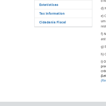
o n
Estatísticas
d) 
Tax Information
e) 
um 
Cidadania Fiscal
res
f) 
até
g) 
h) 
i) 
pre
cré
(Le
(Re