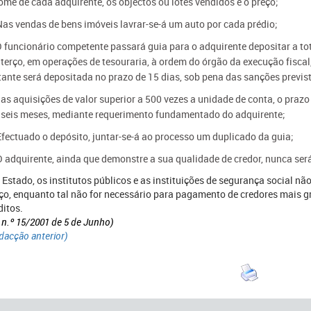
ome de cada adquirente, os objectos ou lotes vendidos e o preço;
Nas vendas de bens imóveis lavrar-se-á um auto por cada prédio;
O funcionário competente passará guia para o adquirente depositar a tota
terço, em operações de tesouraria, à ordem do órgão da execução fiscal, 
tante será depositada no prazo de 15 dias, sob pena das sanções prevista
Nas aquisições de valor superior a 500 vezes a unidade de conta, o prazo
 seis meses, mediante requerimento fundamentado do adquirente;
Efectuado o depósito, juntar-se-á ao processo um duplicado da guia;
O adquirente, ainda que demonstre a sua qualidade de credor, nunca se
O Estado, os institutos públicos e as instituições de segurança social n
ço, enquanto tal não for necessário para pagamento de credores mais 
ditos.
i n.º 15/2001 de 5 de Junho)
dacção anterior)