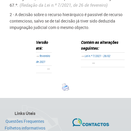
67.º.
(Redação da Lei n.º 7/2021, de 26 de fevereiro)
2 - A decisão sobre o recurso hierárquico é passível de recurso
contencioso, salvo se de tal decisão já tiver sido deduzida
impugnação judicial com o mesmo objecto.
Versão
Contém as alterações
até:
seguintes:
→
fevereiro
→
Lei n.º 7/2021 - 26/02​​
de 2021
•••
•••
Links Úteis
Questões Frequentes
Folhetos informativos