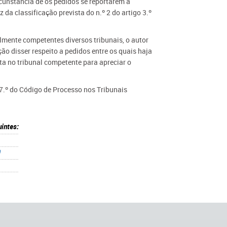
rcunstância de os pedidos se reportarem a
da classificação prevista do n.º 2 do artigo 3.º
lmente competentes diversos tribunais, o autor
ão disser respeito a pedidos entre os quais haja
ta no tribunal competente para apreciar o
57.º do Código de Processo nos Tribunais
intes:
9