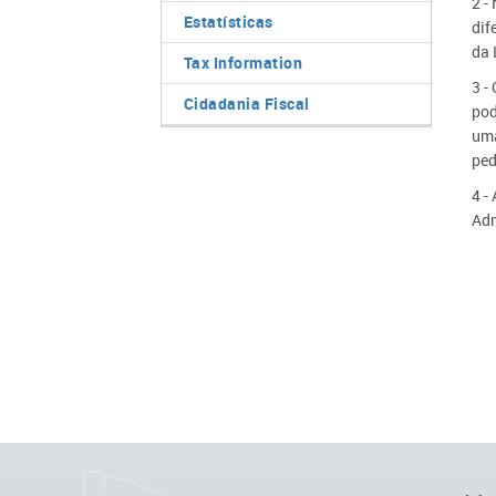
2 -
Estatísticas
dif
da 
Tax Information
3 -
Cidadania Fiscal
pod
uma
ped
4 -
Adm