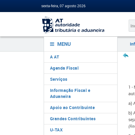
sexta-feira, 07 agosto 2026
MENU
In
A AT
Agenda Fiscal
Serviços
1 -
Informação Fiscal e
aut
Aduaneira
a) 
Apoio ao Contribuinte
b) 
Grandes Contribuintes
sej
(Re
U-TAX