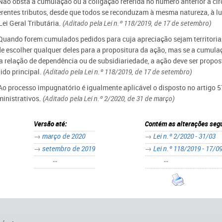
 Não obsta à cumulação ou à coligação referida no número anterior a ci
erentes tributos, desde que todos se reconduzam à mesma natureza, à luz 
Lei Geral Tributária.
(Aditado pela Lei n.º 118/2019, de 17 de setembro)
 Quando forem cumulados pedidos para cuja apreciação sejam territoria
e escolher qualquer deles para a propositura da ação, mas se a cumulaç
 relação de dependência ou de subsidiariedade, a ação deve ser propos
ido principal.
(Aditado pela Lei n.º 118/2019, de 17 de setembro)
 Ao processo impugnatório é igualmente aplicável o disposto no artigo 
inistrativos.
(Aditado pela Lei n.º 2/2020, de 31 de março)
Versão até:
Contém as alterações segu
→
março de 2020
→
Lei n.º 2/2020 - 31/03
→
setembro de 2019
→
Lei n.º 118/2019 - 17/0
•••
•••