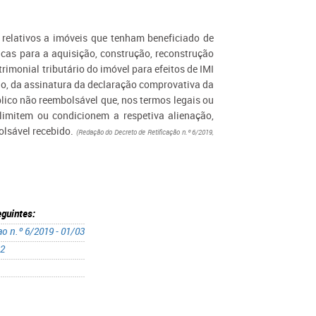
 relativos a imóveis que tenham beneficiado de
cas para a aquisição, construção, reconstrução
rimonial tributário do imóvel para efeitos de IMI
ão, da assinatura da declaração comprovativa da
lico não reembolsável que, nos termos legais ou
limitem ou condicionem a respetiva alienação,
olsável recebido.
(Redação do Decreto de Retificação n.º 6/2019,
eguintes:
o n.º 6/2019 - 01/03
12