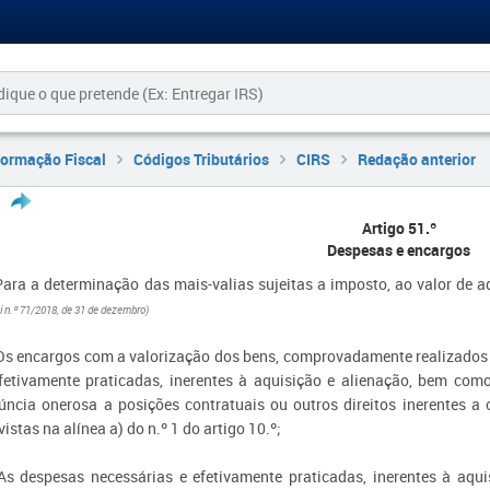
formação Fiscal
Códigos Tributários
CIRS
Redação anterior
Artigo 51.º
Despesas e encargos
Para a determinação das mais-valias sujeitas a imposto, ao valor de 
i n.º 71/2018, de 31 de dezembro)
Os encargos com a valorização dos bens, comprovadamente realizados 
fetivamente praticadas, inerentes à aquisição e alienação, bem c
úncia onerosa a posições contratuais ou outros direitos inerentes a 
vistas na alínea a) do n.º 1 do artigo 10.º;
As despesas necessárias e efetivamente praticadas, inerentes à aqui