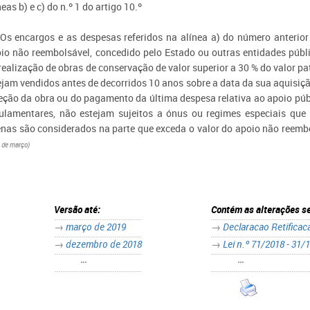
neas b) e c) do n.º 1 do artigo 10.º
 Os encargos e as despesas referidos na alínea a) do número anterior
io não reembolsável, concedido pelo Estado ou outras entidades públi
realização de obras de conservação de valor superior a 30 % do valor pat
ejam vendidos antes de decorridos 10 anos sobre a data da sua aquisiç
eção da obra ou do pagamento da última despesa relativa ao apoio púb
ulamentares, não estejam sujeitos a ónus ou regimes especiais que 
nas são considerados na parte que exceda o valor do apoio não reemb
 de março)
Versão até:
Contém as alterações s
→
março de 2019
→
Declaracao Retificaca
→
dezembro de 2018
→
Lei n.º 71/2018 - 31/
•••
•••