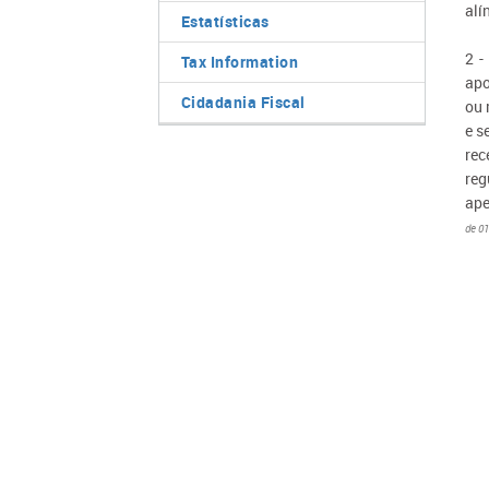
alí
Estatísticas
2 -
Tax Information
apo
Cidadania Fiscal
ou 
e s
rec
reg
ape
de 01