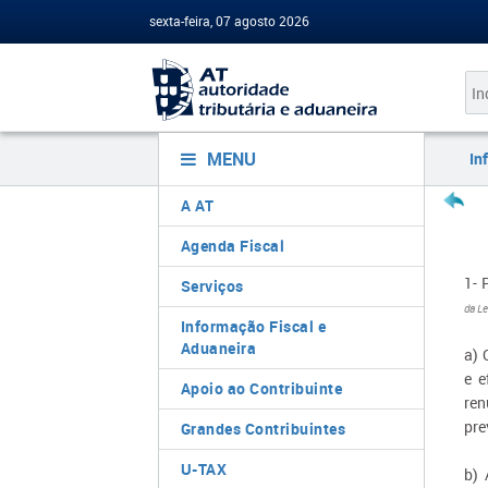
sexta-feira, 07 agosto 2026
MENU
In
A AT
Agenda Fiscal
1- 
Serviços
da Le
Informação Fiscal e
Aduaneira
a) 
e e
Apoio ao Contribuinte
ren
pre
Grandes Contribuintes
U-TAX
b) 