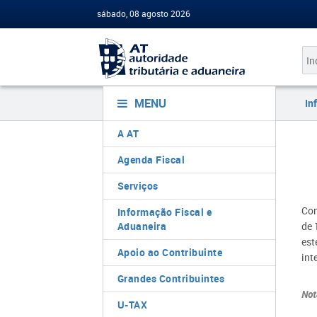
sábado, 08 agosto 2026
MENU
In
A AT
Agenda Fiscal
Serviços
Con
Informação Fiscal e
Aduaneira
de 
est
Apoio ao Contribuinte
int
Grandes Contribuintes
Not
U-TAX