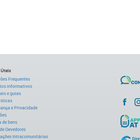
 Úteis
ões Frequentes
tos informativos
is e guias
ísticas
ança e Privacidade
ões
 de bens
 de Devedores
ações Intracomunitárias