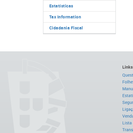
Estatísticas
Tax Information
Cidadania Fiscal
Links
Quest
Folhe
Manua
Estat
Segur
Ligaç
Venda
Lista
Trans