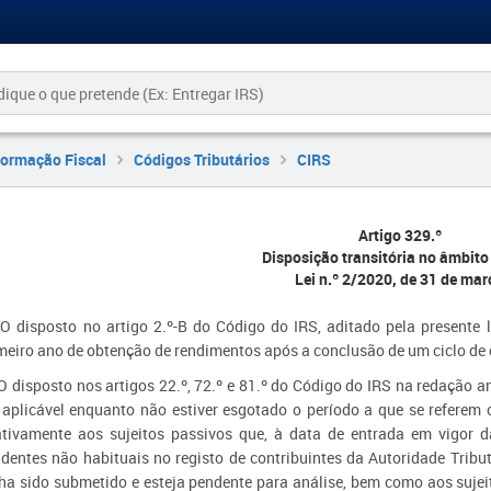
formação Fiscal
Códigos Tributários
CIRS
Artigo 329.º
Disposição transitória no âmbito
Lei n.º 2/2020, de 31 de mar
 O disposto no artigo 2.º-B do Código do IRS, aditado pela presente l
meiro ano de obtenção de rendimentos após a conclusão de um ciclo de e
 O disposto nos artigos 22.º, 72.º e 81.º do Código do IRS na redação an
 aplicável enquanto não estiver esgotado o período a que se referem 
ativamente aos sujeitos passivos que, à data de entrada em vigor d
identes não habituais no registo de contribuintes da Autoridade Tribu
ha sido submetido e esteja pendente para análise, bem como aos sujei