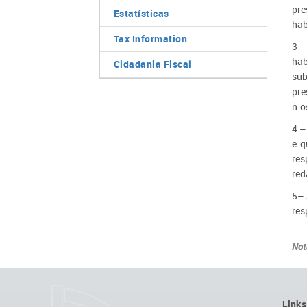
pre
Estatísticas
hab
Tax Information
3 -
hab
Cidadania Fiscal
sub
pre
n.o
4 –
e q
res
red
5– 
res
Not
Links