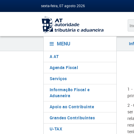
sexta-feira, 07 agosto 2026
MENU
In
A AT
Agenda Fiscal
Serviços
1 -
Informação Fiscal e
Aduaneira
pri
2 -
Apoio ao Contribuinte
ser
Grandes Contribuintes
rel
res
U-TAX
ten