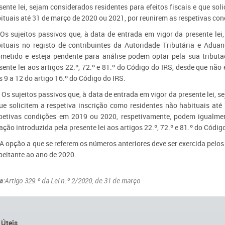
sente lei, sejam considerados residentes para efeitos fiscais e que sol
ituais até 31 de março de 2020 ou 2021, por reunirem as respetivas co
 Os sujeitos passivos que, à data de entrada em vigor da presente lei
ituais no registo de contribuintes da Autoridade Tributária e Aduan
metido e esteja pendente para análise podem optar pela sua tribut
sente lei aos artigos 22.º, 72.º e 81.º do Código do IRS, desde que não
s 9 a 12 do artigo 16.º do Código do IRS.
 Os sujeitos passivos que, à data de entrada em vigor da presente lei, s
ue solicitem a respetiva inscrição como residentes não habituais at
petivas condições em 2019 ou 2020, respetivamente, podem igualmen
ação introduzida pela presente lei aos artigos 22.º, 72.º e 81.º do Códig
A opção a que se referem os números anteriores deve ser exercida pelo
peitante ao ano de 2020.
a
:Artigo 329.º da Lei n.º 2/2020, de 31 de março
 Úteis