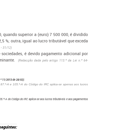
0, quando superior a (euro) 7 500 000, é dividido
,5 %; outra, igual ao lucro tributável que exceda
 - 31/12)
e sociedades, é devido pagamento adicional por
ominante.
(Redacção dada pelo artigo 113.º da Lei n.º 64-
.º 11/2013 de 28/02):
s 87.º-A e 105.º-A do Código do IRC aplica-se apenas aos lucros
105.º-A do Código do IRC aplica-se aos lucros tributáveis e aos pagamentos
seguintes: