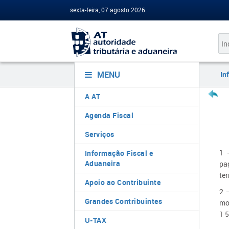
sexta-feira, 07 agosto 2026
MENU
In
A AT
Agenda Fiscal
Serviços
1 
Informação Fiscal e
Aduaneira
pa
ter
Apoio ao Contribuinte
2 
Grandes Contribuintes
mon
1 5
U-TAX