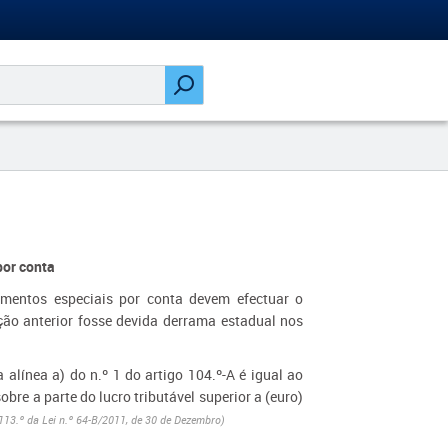
por conta
mentos especiais por conta devem efectuar o
ão anterior fosse devida derrama estadual nos
alínea a) do n.º 1 do artigo 104.º-A é igual ao
bre a parte do lucro tributável superior a (euro)
113.º da Lei n.º 64-B/2011, de 30 de Dezembro)