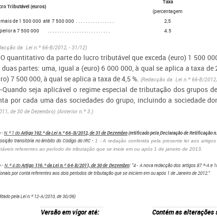
Taxa
ro Tributável (euros)
(percentagem
ais de 1 500 000 até 7 500 000 . . . . . . . . . . . . . . . .
2,5
ior a 7 500 000 . . . . . . . . . . . . . . . . . . . . . . . . . .
4.5
dacção da Lei n.º 66-B/2012, - 31/12)
 O quantitativo da parte do lucro tributável que exceda (euro) 1 500 00
duas partes: uma, igual a (euro) 6 000 000, à qual se aplica a taxa de 2
ro) 7 500 000, à qual se aplica a taxa de 4,5 %.
(Redacção da Lei n.º 66-B/2012,
—
Quando seja aplicável o regime especial de tributação dos grupos d
nta por cada uma das sociedades do grupo, incluindo a sociedade d
011, de 30 de Dezembro) (Anterior n.º 3.)
 -
N.º 1 do
Artigo 192.º da Lei n.º 66-B/2012, de 31 de Dezembro
(retificado pela
Declaração de Retificação n
osição transitória no âmbito do Código do IRC -
1 - A redação conferida pela presente lei aos artigo
utáveis referentes ao período de tributação que se inicie em ou após 1 de janeiro de 2013.
 -
N.º 4 do
Artigo 116.º da Lei n.º 64-B/2011, de 30 de Dezembro
:
"4 - A nova redacção dos artigos 87.º-A e 
ionais por conta referentes aos dois períodos de tributação que se iniciem em ou após 1 de Janeiro de 2012."
ditado pela Lei n.º 12-A/2010, de 30/06)
Versão em vigor até:
Contém as alterações 