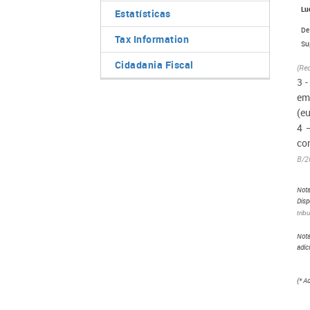
Luc
Estatísticas
De m
Tax Information
Super
Cidadania Fiscal
(Re
3 -
em 
(eu
4 
co
B/2
Nota
Disp
trib
Nota
adic
(* A