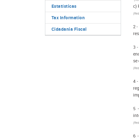
Estatísticas
c) 
(Red
Tax Information
2 -
Cidadania Fiscal
res
3 
en
se
(Red
4 -
re
im
5 
int
(Red
6 