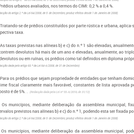
Prédios urbanos avaliados, nos termos do CIMI: 0,2 % a 0,4 %.
acção do artigo 2.º da Lei 64/2008, de 5 de Dezembro; produz efeitos desde 1 de Janeiro de 2008)
 Tratando-se de prédios constituídos por parte rústica e urbana, aplica-
pectiva taxa.
- As taxas previstas nas alíneas b) e c) do n.º 1 são elevadas, anualme
contrem devolutos há mais de um ano e elevadas, anualmente, ao tripl
 devolutos ou em ruínas, os prédios como tal definidos em diploma próp
acção dada pelo artigo 93.º da Lei 64-A/2008, de 31 de Dezembro)
 Para os prédios que sejam propriedade de entidades que tenham domicíli
gime fiscal claramente mais favorável, constantes de lista aprovada p
posto é de 5%. .
(Redacção dada pela Lei nº 55-A/2010, de 31/12)
- Os municípios, mediante deliberação da assembleia municipal, fi
ervalos previstos nas alíneas b) e c) do n.º 1, podendo esta ser fixada po
acção do artigo 2.º da Lei 64/2008, de 5 de Dezembro; produz efeitos desde 1 de Janeiro de 2008)
- Os municípios, mediante deliberação da assembleia municipal, podem