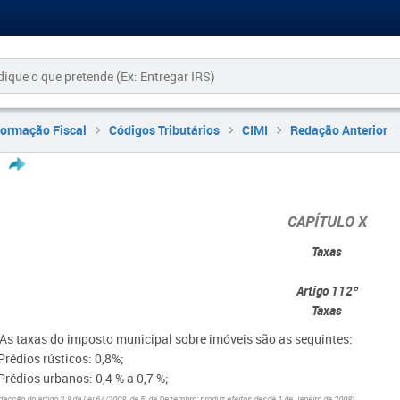
formação Fiscal
Códigos Tributários
CIMI
Redação Anterior
CAPÍTULO X
Taxas
Artigo 112º
Taxas
- As taxas do imposto municipal sobre imóveis são as seguintes:
Prédios rústicos: 0,8%;
Prédios urbanos: 0,4 % a 0,7 %;
dacção do artigo 2.º da Lei 64/2008, de 5 de Dezembro; produz efeitos desde 1 de Janeiro de 2008)