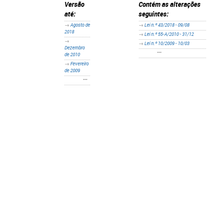
Versão
Contém as alterações
até:
seguintes:
​→
Agosto de
​→
Lei n.º 43/2018 - 09/08
2018
→
Lei n.º 55-A/2010 - 31/12
→
→
Lei n.º 10/2009 - 10/03
Dezembro
•••
de 2010
→
Fevereiro
de 2009
•••