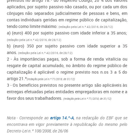
previstos no artigo 78.º do respetivo Código, 20 % dos valores
aplicados, por sujeito passivo não casado, ou por cada um dos
cônjuges não separados judicialmente de pessoas e bens, em
contas individuais geridas em regime público de capitalização,
tendo como limite máximo:
(redação pela Lei n.º 42/2016, de 28/12)
a) (euro) 400 por sujeito passivo com idade inferior a 35 anos;
(redação pela Lei n.º 42/2016, de 28/12)
b) (euro) 350 por sujeito passivo com idade superior a 35
anos.
(redação pela Lei n.º 42/2016, de 28/12)
2 - Às importâncias pagas, sob a forma de renda vitalícia ou
resgate de capital acumulado, no âmbito do regime público de
capitalização é aplicável o regime previsto nos n.os 3 a 5 do
artigo 21.º
(redação pela Lei n.º 71/2018, de 31/12)
3 - Os benefícios previstos no presente artigo são aplicáveis às
entregas efetuadas pelas entidades empregadoras em nome e a
favor dos seus trabalhadores.
(
redação pela Lei n.º 71/2018, de 31/12
)
Nota - Corresponde ao
artigo 14.º-A
,
na redacção do EBF que se
encontrava em vigor previamente à republicação do mesmo pelo
Decreto-Lei n.º 108/2008, de 26/06