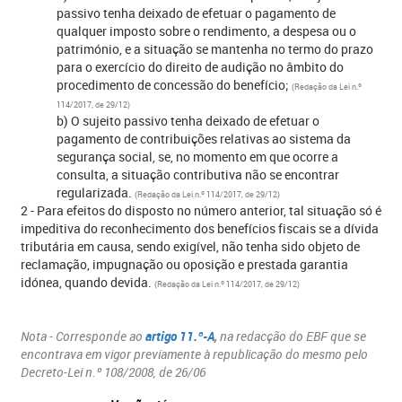
passivo tenha deixado de efetuar o pagamento de
qualquer imposto sobre o rendimento, a despesa ou o
património, e a situação se mantenha no termo do prazo
para o exercício do direito de audição no âmbito do
procedimento de concessão do benefício;
(Redação da Lei n.º
114/2017, de 29/12)
b) O sujeito passivo tenha deixado de efetuar o
pagamento de contribuições relativas ao sistema da
segurança social, se, no momento em que ocorre a
consulta, a situação contributiva não se encontrar
regularizada.
(Redação da Lei n.º 114/2017, de 29/12)
2 - Para efeitos do disposto no número anterior, tal situação só é
impeditiva do reconhecimento dos benefícios fiscais se a dívida
tributária em causa, sendo exigível, não tenha sido objeto de
reclamação, impugnação ou oposição e prestada garantia
idónea, quando devida.
(Redação da Lei n.º 114/2017, de 29/12)
Nota - Corresponde ao
artigo 11.º-A
,
na redacção do EBF que se
encontrava em vigor previamente à republicação do mesmo pelo
Decreto-Lei n.º 108/2008, de 26/06