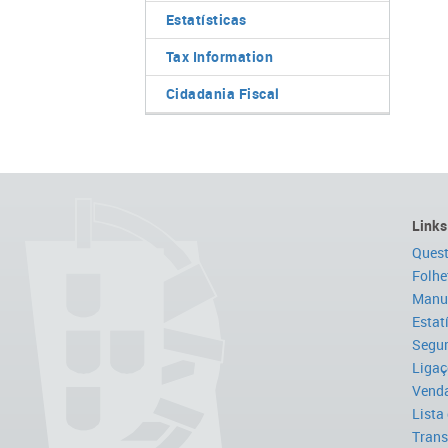
Estatísticas
Tax Information
Cidadania Fiscal
Links
Quest
Folhe
Manua
Estat
Segur
Ligaç
Venda
Lista
Trans