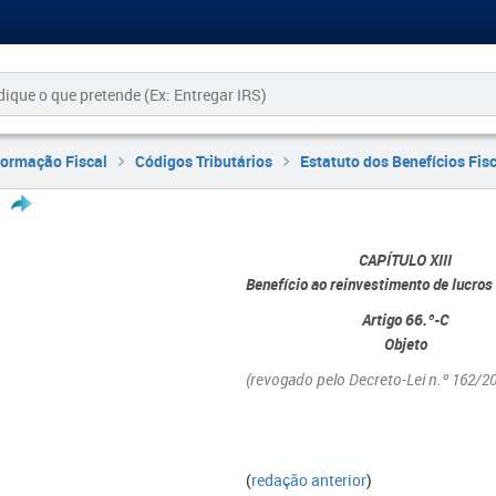
formação Fiscal
Códigos Tributários
Estatuto dos Benefícios Fis
CAPÍTULO XIII
Benefício ao reinvestimento de lucros
Artigo 66.º-C
Objeto
(revogado pelo Decreto-Lei n.º 162/20
(
redação anterior
)