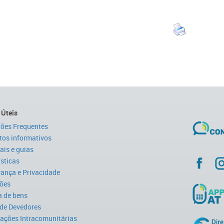
 Úteis
ões Frequentes
tos informativos
is e guias
ísticas
ança e Privacidade
ões
 de bens
 de Devedores
ações Intracomunitárias