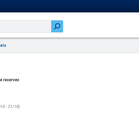
cais
 e reservas
14 - 31/10)