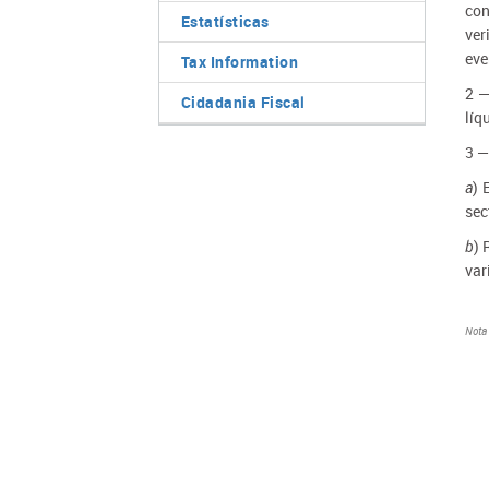
con
Estatísticas
ve
eve
Tax Information
2 —
Cidadania Fiscal
líq
3 —
a
) 
sec
b
) 
var
Nota 