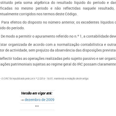
stituído pela soma algébrica do resultado líquido do período e das
rificadas no mesmo período e não reflectidas naquele resultado
ntualmente corrigidos nos termos deste Código.
 Para efeitos do disposto no número anterior, os excedentes líquidos
uido do período.
 De modo a permitir o apuramento referido no n.º 1, a contabilidade dev
Estar organizada de acordo com a normalização contabilística e outra
tor de actividade, sem prejuízo da observância das disposições prevista
Reflectir todas as operações realizadas pelo sujeito passivo e ser orga
iações patrimoniais sujeitas ao regime geral do IRC possam claramente 
- O CIRC foi republicado pela Lei n.º 2/2014 - 16/01, mantendo a redação deste artigo.
Versão em vigor até:
→
dezembro de 2009
•••