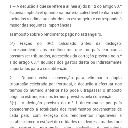
1 — A dedução a que se refere a alínea a) do n.º 2 do artigo 90.º
é apenas aplicável quando na matéria colectável tenham sido
incluídos rendimentos obtidos no estrangeiro e corresponde à
menor das seguintes importâncias:
a
) Imposto sobre o rendimento pago no estrangeiro;
b*
) Fração do IRC, calculado antes da dedução,
correspondente aos rendimentos que no país em causa
possam ser tributados, acrescidos da correção prevista no n.º
1 do artigo 68.º, líquidos dos gastos direta ou indiretamente
suportados para a sua obtenção.
2 — Quando existir convenção para eliminar a dupla
tributação celebrada por Portugal, a dedução a efectuar nos
termos do número anterior não pode ultrapassar o imposto
pago no estrangeiro nos termos previstos pela convenção.
3(*)— A dedução prevista no n.º 1 determina-se por país
considerando a totalidade dos rendimentos provenientes de
cada país, com exceção dos rendimentos imputáveis a
estabelecimento estável de entidades residentes situados fora
do território português cuja dedução é calculada