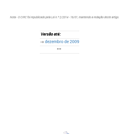
Nota - O CIRC foi republicado pela Lei n.º 2/2014 - 16/01, mantendo a redação deste artigo.
Versão até:
→
dezembro de 2009
•••