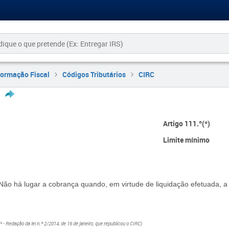
formação Fiscal
Códigos Tributários
CIRC
Artigo 111.º(*)
Limite mínimo
Não há lugar a cobrança quando, em virtude de liquidação efetuada, a im
(* - Redação da lei n.º 2/2014, de 16 de janeiro, que republicou o CIRC)