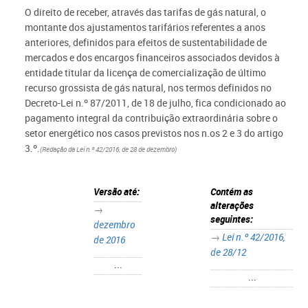
O direito de receber, através das tarifas de gás natural, o
montante dos ajustamentos tarifários referentes a anos
anteriores, definidos para efeitos de sustentabilidade de
mercados e dos encargos financeiros associados devidos à
entidade titular da licença de comercialização de último
recurso grossista de gás natural, nos termos definidos no
Decreto-Lei n.º 87/2011, de 18 de julho, fica condicionado ao
pagamento integral da contribuição extraordinária sobre o
setor energético nos casos previstos nos n.os 2 e 3 do artigo
3.º.
(Redação da Lei n.º 42/2016, de 28 de dezembro)
Versão até:
Contém as
alterações
→
seguintes:
dezembro
→
Lei n.º 42/2016,
de 2016
de 28/12
...
...