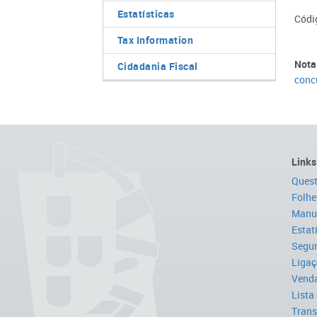
Estatísticas
​Códi
Tax Information
Nota
Cidadania Fiscal
concu
Links
Quest
Folhe
Manua
Estat
Segur
Ligaç
Venda
Lista
Trans