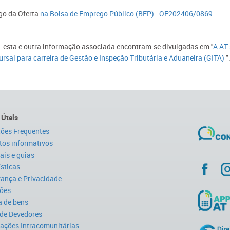
go da Oferta
na Bolsa de Emprego Público (BEP): OE202406/0869​
: esta e outra informação associada encontram-se divulgadas em​ "
A AT 
rsal para carreira de Gestão e Inspeção Tributária e Aduaneira​​ (GITA)​
​"
 Úteis
ões Frequentes
tos informativos
is e guias
ísticas
ança e Privacidade
ões
 de bens
 de Devedores
ações Intracomunitárias