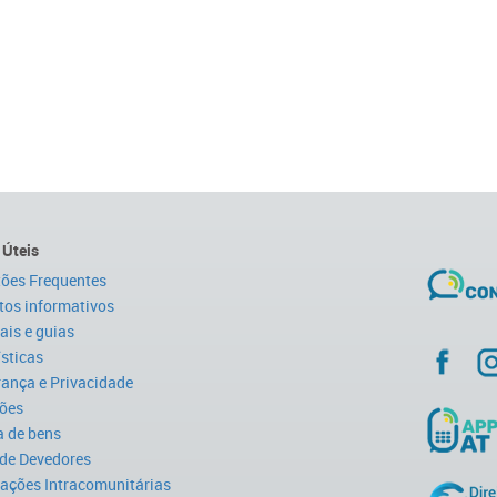
 Úteis
ões Frequentes
tos informativos
is e guias
ísticas
ança e Privacidade
ões
 de bens
 de Devedores
ações Intracomunitárias