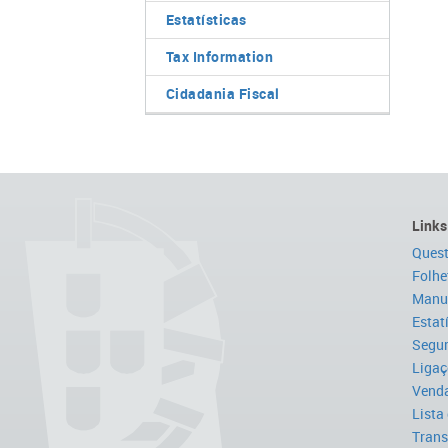
Estatísticas
Tax Information
Cidadania Fiscal
Links
Quest
Folhe
Manua
Estat
Segur
Ligaç
Venda
Lista
Trans