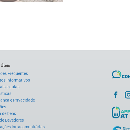
 Úteis
ões Frequentes
tos informativos
is e guias
ísticas
ança e Privacidade
ões
 de bens
 de Devedores
ações Intracomunitárias