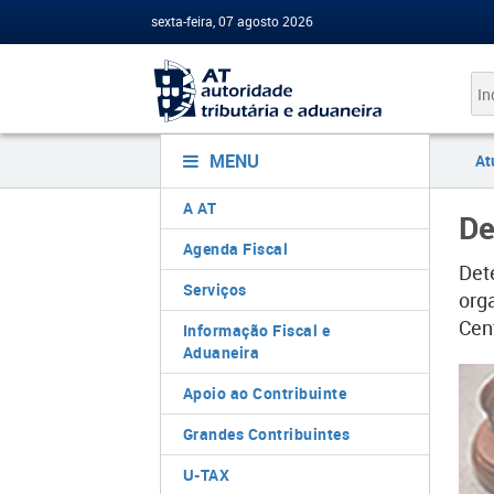
sexta-feira, 07 agosto 2026
MENU
At
A AT
De
Agenda Fiscal
​​D
Serviços
org
Cent
Informação Fiscal e
Aduaneira
Apoio ao Contribuinte
Grandes Contribuintes
U-TAX