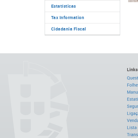
Estatísticas
Tax Information
Cidadania Fiscal
Links
Quest
Folhe
Manua
Estat
Segur
Ligaç
Venda
Lista
Trans