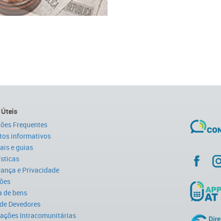
 Úteis
ões Frequentes
tos informativos
is e guias
ísticas
ança e Privacidade
ões
 de bens
 de Devedores
ações Intracomunitárias