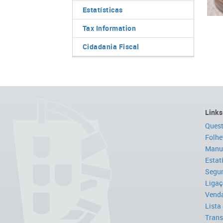
Estatísticas
Tax Information
Cidadania Fiscal
Links
Quest
Folhe
Manua
Estat
Segur
Ligaç
Venda
Lista
Trans