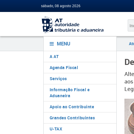
sábado, 08 agosto 2026
MENU
At
A AT
De
Agenda Fiscal
Alt
Serviços
aos
Legi
Informação Fiscal e
Aduaneira
Apoio ao Contribuinte
Grandes Contribuintes
U-TAX