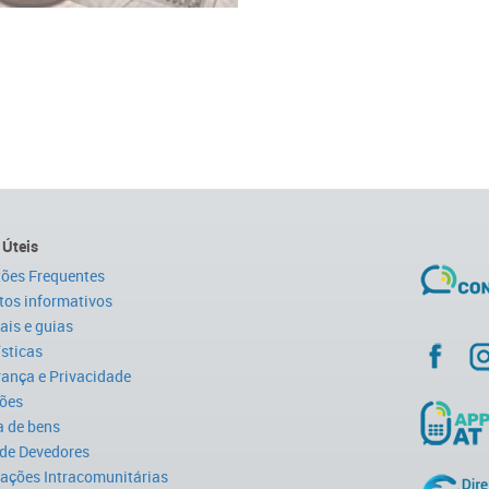
 Úteis
ões Frequentes
tos informativos
is e guias
ísticas
ança e Privacidade
ões
 de bens
 de Devedores
ações Intracomunitárias