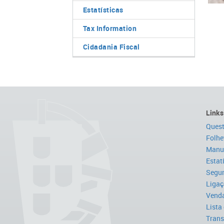
Estatísticas
Tax Information
Cidadania Fiscal
Links
Quest
Folhe
Manua
Estat
Segur
Ligaç
Venda
Lista
Trans