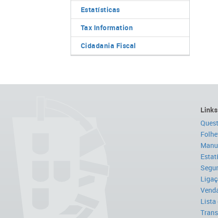
Estatísticas
Tax Information
Cidadania Fiscal
Links
Quest
Folhe
Manua
Estat
Segur
Ligaç
Venda
Lista
Trans