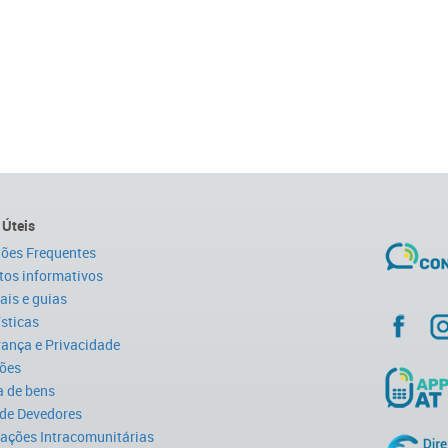
 Úteis
ões Frequentes
tos informativos
is e guias
ísticas
ança e Privacidade
ões
 de bens
 de Devedores
ações Intracomunitárias