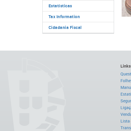
Estatísticas
Tax Information
Cidadania Fiscal
Links
Quest
Folhe
Manua
Estat
Segur
Ligaç
Venda
Lista
Trans