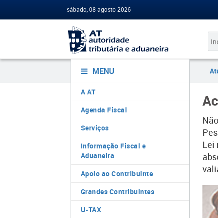
sábado, 08 agosto 2026
MENU
At
A AT
Ac
Agenda Fiscal
Não 
Serviços
Pes
Lei
Informação Fiscal e
Aduaneira
abs
val
Apoio ao Contribuinte
Grandes Contribuintes
U-TAX