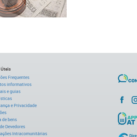
 Úteis
ões Frequentes
tos informativos
is e guias
ísticas
ança e Privacidade
ões
 de bens
 de Devedores
ações Intracomunitárias