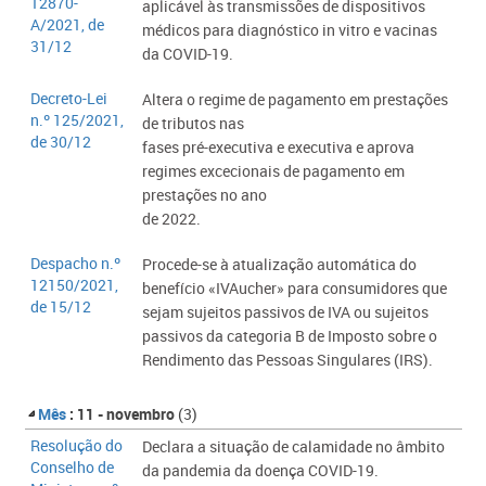
12870-
aplicável às transmissões de dispositivos
A/2021, de
médicos para diagnóstico in vitro e vacinas
31/12
da COVID-19.
Decreto-Lei
​Altera o regime de pagamento em prestações
n.º 125/2021,
de tributos nas
de 30/12
fases pré-executiva e executiva e aprova
regimes excecionais de pagamento em
prestações no ano
de 2022.
Despacho n.º
​Procede-se à atualização automática do
12150/2021,
benefício «IVAucher» para consumidores que
de 15/12
sejam sujeitos passivos de IVA ou sujeitos
passivos da categoria B de Imposto sobre o
Rendimento das Pessoas Singulares (IRS).
Mês
: 11 - novembro
(3)
Resolução do
​Declara a situação de calamidade no âmbito
Conselho de
da pandemia da doença COVID-19.