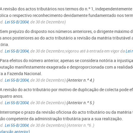
 A revisão dos actos tributários nos termos do n.º 1, independentemente d
plica o respectivo reconhecimento devidamente fundamentado nos termos
ed.
Lei 55-B/2004
, de 30 de Dezembro)
- Sem prejuízo do disposto nos números anteriores, o dirigente máximo d
ês anos posteriores ao do acto tributário a revisão da matéria tributáv
ória.
ed.
Lei 55-B/2004,
de 30 de Dezembro
;
vigorou até à entrada em vigor da
Lei 
 Para efeitos do número anterior, apenas se considera notória a injustiç
ibutação manifestamente exagerada e desproporcionada com a realidade 
ra a Fazenda Nacional.
ed.
Lei 55-B/2004,
de 30 de Dezembro)
(Anterior n.º 4.)
 A revisão do acto tributário por motivo de duplicação de colecta pode e
 quatro anos.
ed.
Lei 55-B/2004
, de 30 de Dezembro)
(Anterior n.º 5.)
 Interrompe o prazo da revisão oficiosa do acto tributário ou da matéria 
gão competente da administração tributária para a sua realização.
ed.
Lei 55-B/2004
, de 30 de Dezembro)
(Anterior n.º6 .)
dacção anterior)