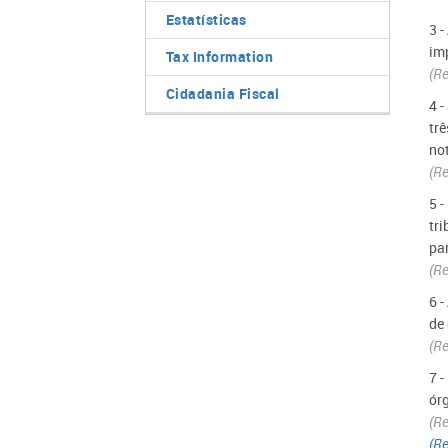
Estatísticas
3 -
im
Tax Information
(R
Cidadania Fiscal
4 
tr
not
(R
5 -
tr
pa
(R
6 -
de
(R
7 -
ór
(R
(Re