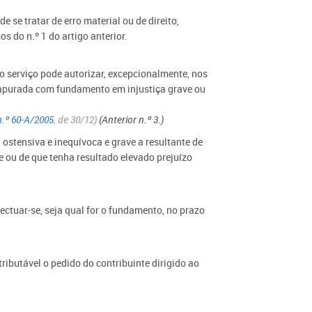
e se tratar de erro material ou de direito,
 do n.º 1 do artigo anterior.
o serviço pode autorizar, excepcionalmente, nos
el apurada com fundamento em injustiça grave ou
n.º 60-A/2005
, de 30/12
)
(Anterior n.º 3.)
a ostensiva e inequívoca e grave a resultante de
ou de que tenha resultado elevado prejuízo
fectuar-se, seja qual for o fundamento, no prazo
tributável o pedido do contribuinte dirigido ao