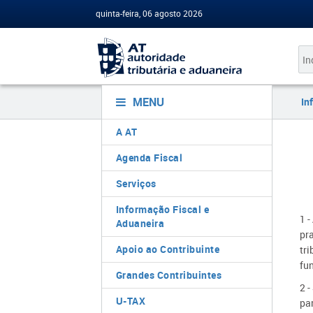
quinta-feira, 06 agosto 2026
MENU
In
A AT
Agenda Fiscal
Serviços
Informação Fiscal e
1 -
Aduaneira
pr
Apoio ao Contribuinte
tri
fu
Grandes Contribuintes
2 
U-TAX
par