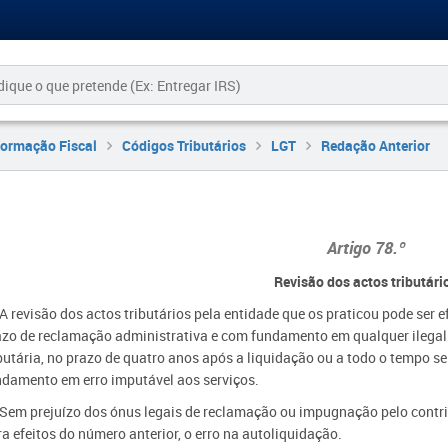
formação Fiscal
Códigos Tributários
LGT
Redação Anterior
Artigo 78.º
Revisão dos actos tributári
 A revisão dos actos tributários pela entidade que os praticou pode ser e
azo de reclamação administrativa e com fundamento em qualquer ilegalid
butária, no prazo de quatro anos após a liquidação ou a todo o tempo se
ndamento em erro imputável aos serviços.
- Sem prejuízo dos ónus legais de reclamação ou impugnação pelo contri
a efeitos do número anterior, o erro na autoliquidação.