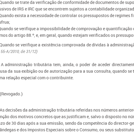
 Quando se trate da verificação de conformidade de documentos de suport
ssivos de IRS e IRC que se encontrem sujeitos a contabilidade organiza
 Quando exista a necessidade de controlar os pressupostos de regimes fis
ufrua;
 Quando se verifique a impossibilidade de comprovação e quantificação d
mos do artigo 88.º, e, em geral, quando estejam verificados os pressupo
 Quando se verifique a existência comprovada de dívidas à administraçã
 55-A/2010, de 31/12)
- A administração tributária tem, ainda, o poder de aceder directame
cusa da sua exibição ou de autorização para a sua consulta, quando se t
ma relação especial com o contribuinte.
- (Revogado.)
- As decisões da administração tributária referidas nos números anter
nção dos motivos concretos que as justificam e, salvo o disposto no nú
azo de 30 dias após a sua emissão, sendo da competência do director-ge
fândegas e dos Impostos Especiais sobre o Consumo, ou seus substitutos