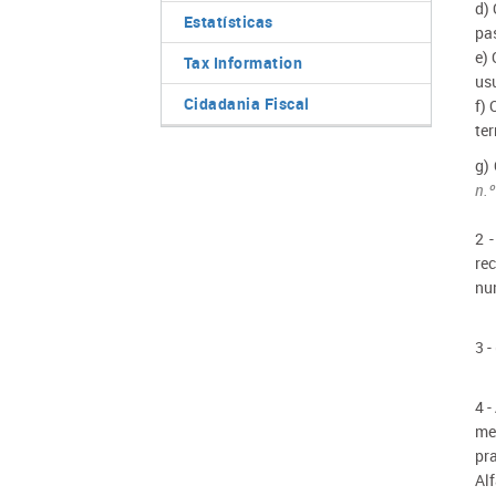
d)
Estatísticas
pa
e)
Tax Information
us
Cidadania Fiscal
f)
ter
g)
n.º
2 
re
nu
3 
4 
me
pr
Al