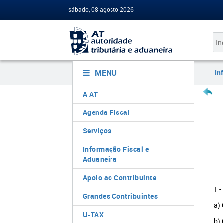
sábado, 08 agosto 2026
MENU
In
A AT
Agenda Fiscal
Serviços
Informação Fiscal e
Aduaneira
Apoio ao Contribuinte
1 -
Grandes Contribuintes
a) 
U-TAX
b)