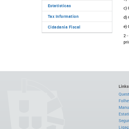
Estatísticas
c) 
Tax Information
d) 
e) 
Cidadania Fiscal
2 -
pri
Links
Quest
Folhe
Manua
Estat
Segur
Ligaç