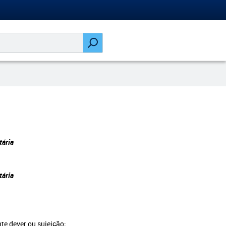
tária
tária
te dever ou sujeição;