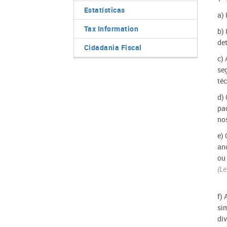
Estatísticas
a) 
Tax Information
b)
de
Cidadania Fiscal
c) 
se
téc
d)
pa
no
e) 
an
ou
(Le
f) 
si
di