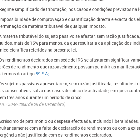
Regime simplificado de tributação, nos casos e condições previstos na l
 Impossibilidade de comprovação e quantificação directa e exacta dos e
terminação da matéria tributável de qualquer imposto;
A matéria tributável do sujeito passivo se afastar, sem razão justifica
guidos, mais de 15% para menos, da que resultaria da aplicação dos ind
nico-científica referidos na presente lei.
 Os rendimentos declarados em sede de IRS se afastarem significativame
drões de rendimento que razoavelmente possam permitir as manifestaçõe
s termos do artigo
89.º-A;
Os sujeitos passivos apresentarem, sem razão justificada, resultados tri
os consecutivos, salvo nos casos de início de actividade, em que a conta
 em três anos durante um período de cinco.
i n.º 30-G/2000 de 29 de Dezembro)
Acréscimo de património ou despesa efectuada, incluindo liberalidades, d
multaneamente com a falta de declaração de rendimentos ou com a exis
vergência não justificada com os rendimentos declarados.