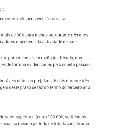
ei;
lementos indispensáveis à correcta
da, mais de 30% para menos ou, durante três anos
icadores objectivos da actividade de base
nte para menos, sem razão justificada, dos
s de fortuna evidenciadas pelo sujeito passivo
butáveis nulos ou prejuízos fiscais durante três
gem deste prazo se faz do termo do terceiro ano,
e valor superior a (euro) 100 000, verificados
tência, no mesmo período de tributação, de uma