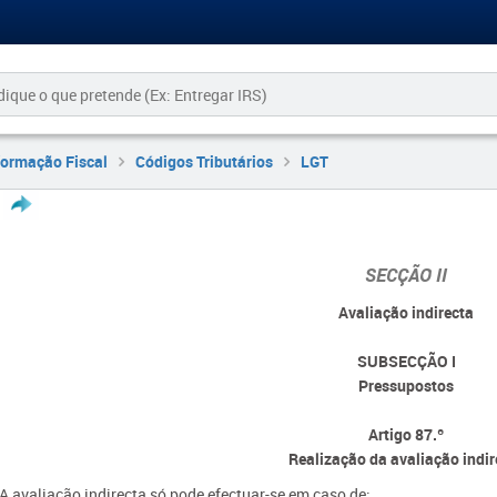
formação Fiscal
Códigos Tributários
LGT
SECÇÃO II
Avaliação indirecta
SUBSECÇÃO I
Pressupostos
Artigo 87.º
Realização da avaliação indir
 A avaliação indirecta só pode efectuar-se em caso de: