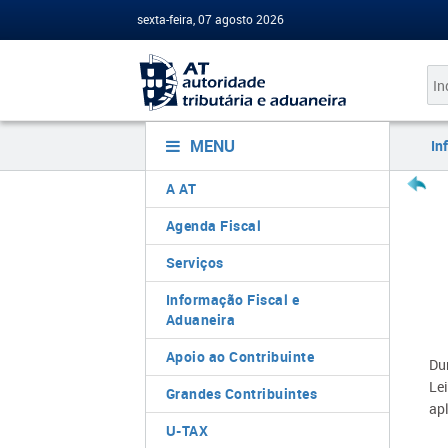
sexta-feira, 07 agosto 2026
MENU
In
A AT
Agenda Fiscal
Serviços
Informação Fiscal e
Aduaneira
Apoio ao Contribuinte
Dur
Le
Grandes Contribuintes
ap
U-TAX