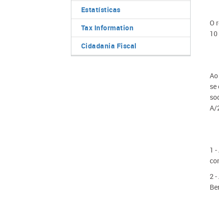
Estatísticas
O 
Tax Information
10
Cidadania Fiscal
Ao
se 
so
A/
1 -
con
2 -
Ben