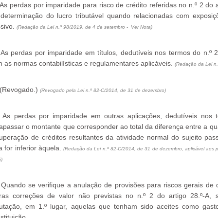
 As perdas por imparidade para risco de crédito referidas no n.º 2 do 
determinação do lucro tributável quando relacionadas com exposiçõ
sivo.
(Redação da Lei n.º 98/2019, de 4 de setembro -
Ver Nota)
 As perdas por imparidade em títulos, dedutíveis nos termos do n.º 
 as normas contabilísticas e regulamentares aplicáveis.
(Redação da Lei n.
 (Revogado.)
(Revogado pela Lei n.º 82-C/2014, de 31 de dezembro)
 As perdas por imparidade em outras aplicações, dedutíveis nos 
rapassar o montante que corresponder ao total da diferença entre a qu
uperação de créditos resultantes da atividade normal do sujeito pas
a for inferior àquela.
(
Redação da Lei n.º 82-C/2014, de 31 de dezembro, aplicável aos p
5
)
 Quando se verifique a anulação de provisões para riscos gerais de
ras correções de valor não previstas no n.º 2 do artigo 28.º-A,
butação, em 1.º lugar, aquelas que tenham sido aceites como gasto
stituição.