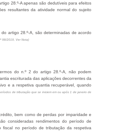
artigo 28.º-A apenas são dedutíveis para efeitos
es resultantes da atividade normal do sujeito
2 do artigo 28.º-A, são determinadas de acordo
º 98/2019, Ver Nota)
termos do n.º 2 do artigo 28.º-A, não podem
antia escriturada das aplicações decorrentes da
sivo e a respetiva quantia recuperável, quando
eríodos de tributação que se iniciem em ou após 1 de janeiro de
 crédito, bem como de perdas por imparidade e
 são consideradas rendimentos do período de
 fiscal no período de tributação da respetiva