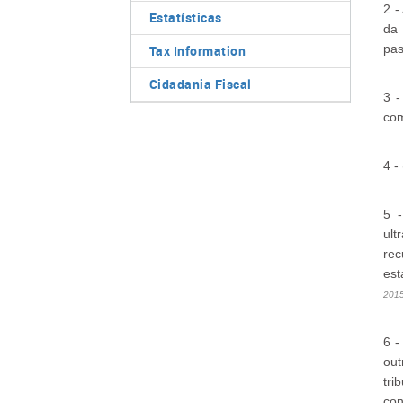
2 -
Estatísticas
da 
pas
Tax Information
Cidadania Fiscal
3 -
com
4 -
5 -
ult
rec
est
201
6 -
out
tri
con