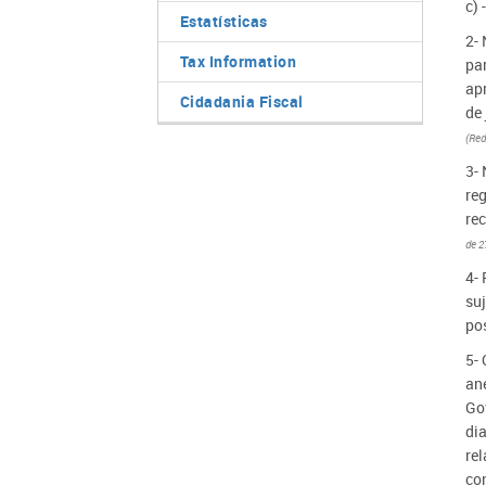
c) 
Estatísticas
2- 
Tax Information
pa
ap
Cidadania Fiscal
de 
(Red
3- 
re
rec
de 27
4- 
suj
pos
5-
ane
Go
di
re
co