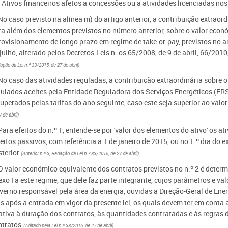
- Ativos financeiros afetos a concessões ou a atividades licenciadas nos
No caso previsto na alínea m) do artigo anterior, a contribuição extraord
ra além dos elementos previstos no número anterior, sobre o valor econ
rovisionamento de longo prazo em regime de take-or-pay, previstos no ar
julho, alterado pelos Decretos-Leis n. os 65/2008, de 9 de abril, 66/201
ação da Lei n.º 33/2015, de 27 de abril)
No caso das atividades reguladas, a contribuição extraordinária sobre o 
gulados aceites pela Entidade Reguladora dos Serviços Energéticos (ER
uperados pelas tarifas do ano seguinte, caso este seja superior ao valor 
 de abril)
Para efeitos do n.º 1, entende-se por 'valor dos elementos do ativo' os 
eitos passivos, com referência a 1 de janeiro de 2015, ou no 1.º dia do
terior.
(Anterior n.º 3, Redação da Lei n.º 33/2015, de 27 de abril)
 O valor económico equivalente dos contratos previstos no n.º 2 é deter
xo I a este regime, que dele faz parte integrante, cujos parâmetros e v
verno responsável pela área da energia, ouvidas a Direção-Geral de Ene
as após a entrada em vigor da presente lei, os quais devem ter em cont
lativa à duração dos contratos, às quantidades contratadas e às regras 
ntratos.
(Aditado pela Lei n.º 33/2015, de 27 de abril)