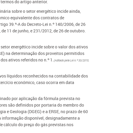
 termos do artigo anterior.
inária sobre o setor energético incide ainda,
ómico equivalente dos contratos de
tigo 39.º-A do Decreto-Lei n.º 140/2006, de 26
0, de 11 de junho, e 231/2012, de 26 de outubro.
setor energético incide sobre o valor dos ativos
SE) na determinação dos proveitos permitidos
dos ativos referidos no n.º 1.
(Aditado pela Lei n.º 33/2015,
ativos líquidos reconhecidos na contabilidade dos
 exercício económico, caso ocorra em data
minado por aplicação da fórmula prevista no
alores são definidos por portaria do membro do
rgia e Geologia (DGEG) e a ERSE, no prazo de 60
a a informação disponível, designadamente a
de cálculo do preço do gás previstas nos