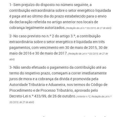
1- Sem prejuízo do disposto no número seguinte, a
contribuição extraordinária sobre o setor energético liquidada
é paga até ao último dia do prazo estabelecido para o envio
da declaração referida no artigo anterior nos locais de
cobrança legalmente autorizados.
(Redação da Lei n.º 33/2015, de 27 de abril)
2- No caso previsto no n.º 2 do artigo 3.º, a contribuição
extraordinária sobre o setor energético é liquidada em três
pagamentos, com vencimento em 30 de maio de 2015, 30 de
maio de 2016 e 30 de maio de 2017.
(Redação da Lei n.º 33/2015, de 27 de
abril)
3- Não sendo efetuado o pagamento da contribuição até ao
termo do respetivo prazo, começam a correr imediatamente
juros de mora e a cobrança da dívida é promovida pela
Autoridade Tributária e Aduaneira, nos termos do Código de
Procedimento e de Processo Tributário, aprovado pelo
Decreto-Lei n.º 433/99, de 26 de outubro.
(Anterior n.º2, Redação da Lei n.º
33/2015, de 27 de abril)