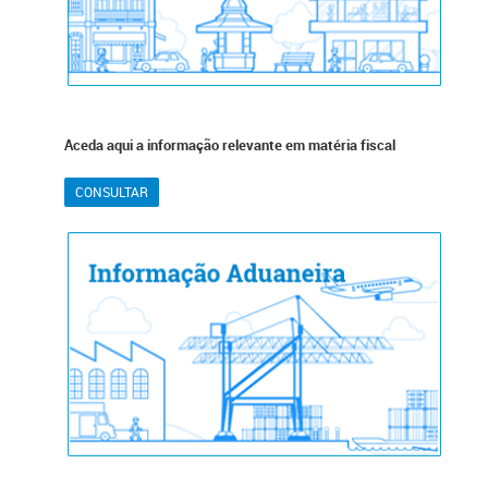
Aceda aqui a informação r​elevante em matéria fiscal
CONSULTAR