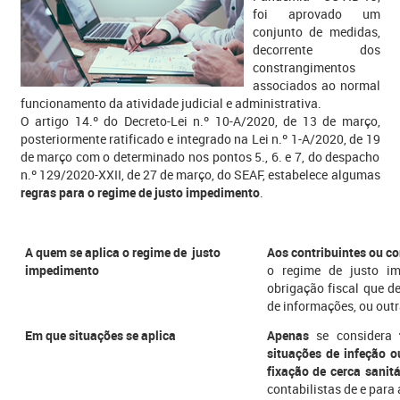
foi aprovado um
conjunto de medidas,
decorrente dos
constrangimentos
associados ao normal
funcionamento da atividade judicial e administrativa.
​O artigo 14.º do Decreto-Lei n.º 10-A/2020, de 13 de março,
posteriormente ratificado e integrado na Lei n.º 1-A/2020, de 19
de março com o determinado nos pontos 5., 6. e 7, do despacho
n.º 129/2020-XXII, de 27 de março, do SEAF, estabelece algumas
regras para o​ regime de justo impedimento
.
A quem se aplica o reg​ime de justo
Aos contribuintes ou co
impedimento
o regime de justo i
obrigação fiscal que d
de informações, ou outr
Em que situações se aplica
Apenas
se considera
situações de infeção o
fixação de cerca sanitá
contabilistas de e para