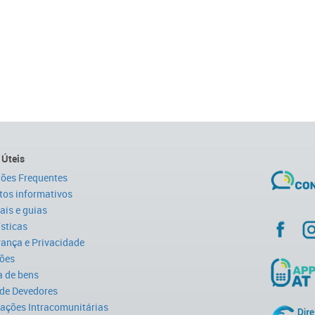
 Úteis
ões Frequentes
tos informativos
is e guias
ísticas
ança e Privacidade
ões
 de bens
 de Devedores
ações Intracomunitárias