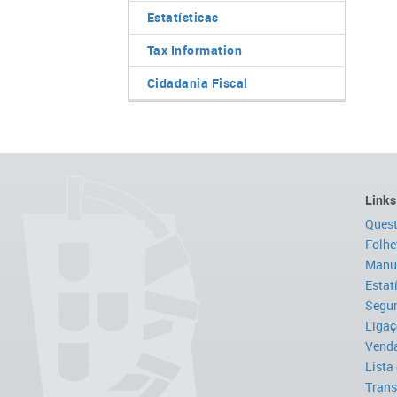
Estatísticas
Tax Information
Cidadania Fiscal
Links
Quest
Folhe
Manua
Estat
Segur
Ligaç
Venda
Lista
Trans