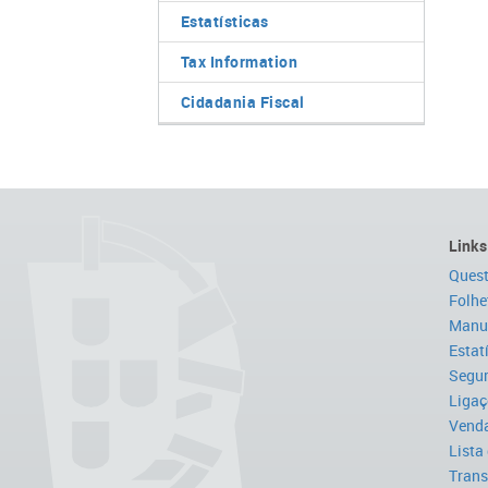
Estatísticas
Tax Information
Cidadania Fiscal
Links
Quest
Folhe
Manua
Estat
Segur
Ligaç
Venda
Lista
Trans