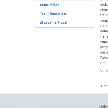
dedi
Estatísticas
climá
Tax Information
trab
comb
Cidadania Fiscal
refo
aduan
trans
empr
progr
deste
Favei
tribu
Volum
Autor
Links