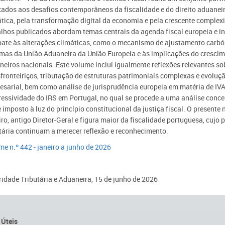
cados aos desafios contemporâneos da fiscalidade e do direito aduanei
tica, pela transformação digital da economia e pela crescente complexi
alhos publicados abordam temas centrais da agenda fiscal europeia e in
ate às alterações climáticas, como o mecanismo de ajustamento carbóni
rmas da União Aduaneira da União Europeia e às implicações do crescim
eiros nacionais. Este volume inclui igualmente reflexões relevantes sobr
fronteiriços, tributação de estruturas patrimoniais complexas e evolu
esarial, bem como análise de jurisprudência europeia em matéria de I
essividade do IRS em Portugal, no qual se procede a uma análise concept
 imposto à luz do princípio constitucional da justiça fiscal. O present
ro, antigo Diretor-Geral e figura maior da fiscalidade portuguesa, cuj
tária continuam a merecer reflexão e reconhecimento.
e n.º 442 - janeiro a junho de 2026​
idade Tributária e Aduaneira, 15 de junho de 2026​
 Úteis