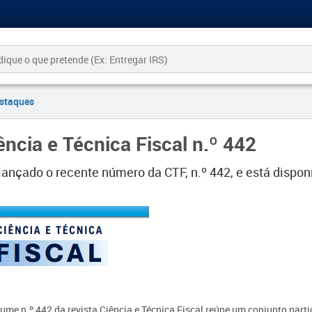
staques
ência e Técnica Fiscal n.º 442
lançado o recente número da CTF, n.º 442, e está dispon
ume n.º 442 da revista Ciência e Técnica Fiscal reúne um conjunto parti