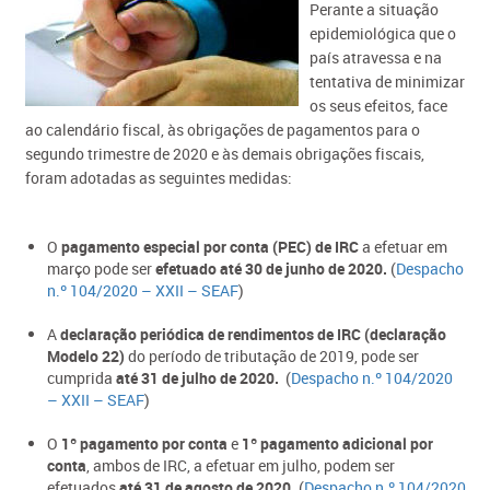
Perante a situação
epidemiológica que o
país atravessa e na
tentativa de minimizar
os seus efeitos, face
ao calendário fiscal, às obrigações de pagamentos para o
segundo trimestre de 2020 e às demais obrigações fiscais,
foram adotadas as seguintes medidas:
O
pagamento especial por conta (PEC) de IRC
a efetuar em
março pode ser
efetuado até 30 de junho de 2020.
(
Despacho
n.º 104/2020 – XXII – SEAF
)
A
declaração periódica de rendimentos de IRC (declaração
Modelo 22)
do período de tributação de 2019, pode ser
cumprida
até 31 de julho de 2020.
(
Despacho n.º 104/2020
– XXII – SEAF
)
O
1º pagamento por conta
e
1º pagamento adicional por
conta
, ambos de IRC, a efetuar em julho, podem ser
efetuados
até 31 de agosto de 2020.
(
Despacho n.º 104/2020