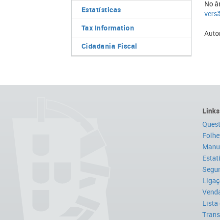
No â
Estatísticas
versã
Tax Information
Auto
Cidadania Fiscal
Links
Quest
Folhe
Manua
Estat
Segur
Ligaç
Venda
Lista
Trans