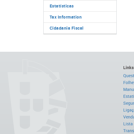
Estatísticas
Tax Information
Cidadania Fiscal
Links
Quest
Folhe
Manua
Estat
Segur
Ligaç
Venda
Lista
Trans