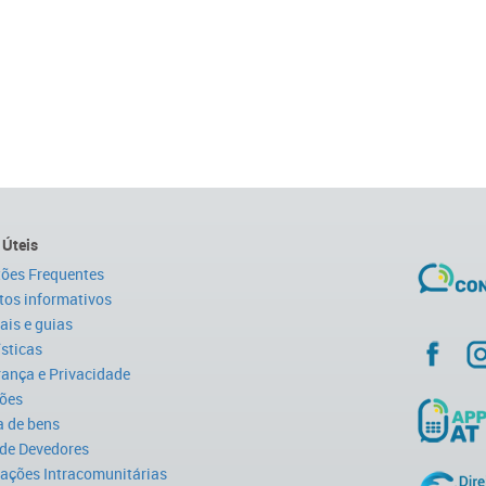
 Úteis
ões Frequentes
tos informativos
is e guias
ísticas
ança e Privacidade
ões
 de bens
 de Devedores
ações Intracomunitárias