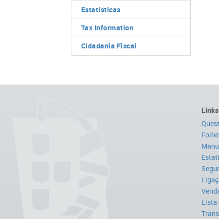
Estatísticas
Tax Information
Cidadania Fiscal
Links
Quest
Folhe
Manua
Estat
Segur
Ligaç
Venda
Lista
Trans