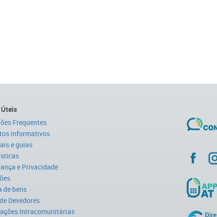
 Úteis
ões Frequentes
tos informativos
is e guias
ísticas
ança e Privacidade
ões
 de bens
 de Devedores
ações Intracomunitárias