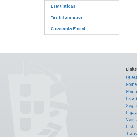
Estatísticas
Tax Information
Cidadania Fiscal
Links
Quest
Folhe
Manua
Estat
Segur
Ligaç
Venda
Lista
Trans