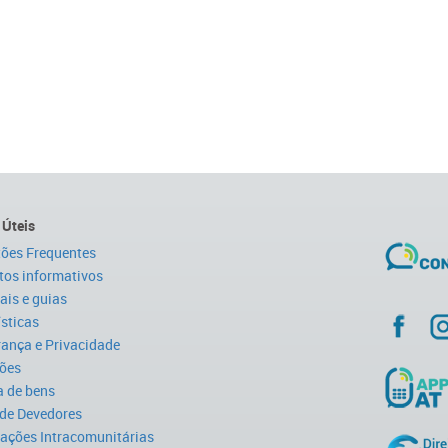
 Úteis
ões Frequentes
tos informativos
is e guias
ísticas
ança e Privacidade
ões
 de bens
 de Devedores
ações Intracomunitárias